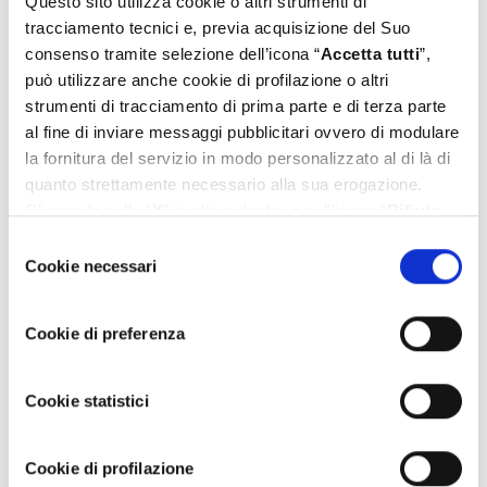
Questo sito utilizza cookie o altri strumenti di
tracciamento tecnici e, previa acquisizione del Suo
consenso tramite selezione dell’icona “
Accetta tutti
”,
può utilizzare anche cookie di profilazione o altri
strumenti di tracciamento di prima parte e di terza parte
al fine di inviare messaggi pubblicitari ovvero di modulare
la fornitura del servizio in modo personalizzato al di là di
quanto strettamente necessario alla sua erogazione.
Cliccando sulla “
X
” in alto a destra o sull’icona “
Rifiuta
tutti
” Lei continua la navigazione senza l’installazione di
Selezione
cookie diversi da quelli tecnici. Se invece vuole
Cookie necessari
del
personalizzare le Sue scelte può selezionare i cookie
consenso
diversi da quelli tecnici e successivamente cliccare su
Cookie di preferenza
“
Accetta selezionati
”. Ulteriori informazioni sono
AI nel business: trend 2026, casi d’uso e
disponibili nella
cookie policy
.
vantaggi
Cookie statistici
Data:
8 Giugno 2026
Cookie di profilazione