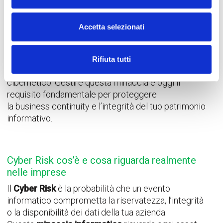
Data:
17 Febbraio 2026
La digitalizzazione integrale dei processi aziendali
Accetta selezionati
ha reso la competitività inseparabile dalla sicurezza.
Ogni innovazione introdotta per guadagnare
scalabilità e agilità porta con sé un’esposizione
Rifiuta tutti
proporzionale al
C
yber
R
isk
, ovvero il rischio
cibernetico. Gestire questa minaccia è oggi il
requisito fondamentale per proteggere
la
business
continuity
e l’integrità del tuo patrimonio
informativo.
Cyber Risk cos’è e cosa riguarda realmente
nelle imprese
Il
Cyber Risk
è la probabilità che un evento
informatico comprometta la riservatezza, l’integrità
o la disponibilità dei dati della tua azienda.