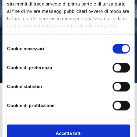
strumenti di tracciamento di prima parte e di terza parte
al fine di inviare messaggi pubblicitari ovvero di modulare
la fornitura del servizio in modo personalizzato al di là di
quanto strettamente necessario alla sua erogazione.
Cliccando sulla “
X
” in alto a destra o sull’icona “
Rifiuta
tutti
” Lei continua la navigazione senza l’installazione di
Selezione
cookie diversi da quelli tecnici. Se invece vuole
Cookie necessari
del
personalizzare le Sue scelte può selezionare i cookie
consenso
diversi da quelli tecnici e successivamente cliccare su
Cookie di preferenza
“
Accetta selezionati
”. Ulteriori informazioni sono
disponibili nella
cookie policy
.
Cookie statistici
Cookie di profilazione
Cyber Risk: guida alla gestione e
prevenzione per aziende
Accetta tutti