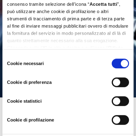
consenso tramite selezione dell’icona “
Accetta tutti
”,
può utilizzare anche cookie di profilazione o altri
strumenti di tracciamento di prima parte e di terza parte
al fine di inviare messaggi pubblicitari ovvero di modulare
la fornitura del servizio in modo personalizzato al di là di
quanto strettamente necessario alla sua erogazione.
Cliccando sulla “
X
” in alto a destra o sull’icona “
Rifiuta
tutti
” Lei continua la navigazione senza l’installazione di
Selezione
cookie diversi da quelli tecnici. Se invece vuole
Cookie necessari
del
personalizzare le Sue scelte può selezionare i cookie
consenso
diversi da quelli tecnici e successivamente cliccare su
Cookie di preferenza
“
Accetta selezionati
”. Ulteriori informazioni sono
disponibili nella
cookie policy
.
Cookie statistici
Cookie di profilazione
Distribuzioni Hybrid Exchange: cos’è