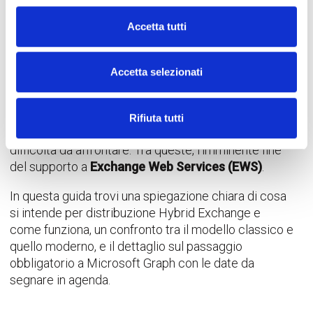
e novità
Accetta tutti
Data:
25 Giugno 2026
Migliaia di aziende italiane lavorano oggi in un
Accetta selezionati
ambiente ibrido
con alcune caselle di posta su
server locali ed altre migrate su
Exchange Online
. È
una configurazione diffusa, spesso frutto di
Rifiuta tutti
migrazioni progressive, che porta con sé alcune
difficoltà da affrontare. Tra queste, l’imminente fine
del supporto a
Exchange Web Services (EWS)
.
In questa guida trovi una spiegazione chiara di cosa
si intende per distribuzione Hybrid Exchange e
come funziona, un confronto tra il modello classico e
quello moderno, e il dettaglio sul passaggio
obbligatorio a Microsoft Graph con le date da
segnare in agenda.