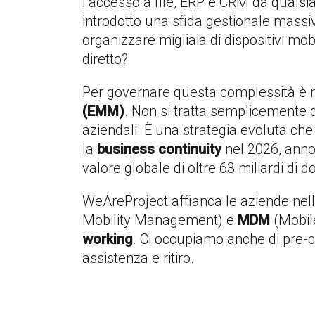
l’accesso a file, ERP e CRM da qualsia
introdotto una sfida gestionale mass
organizzare migliaia di dispositivi mob
diretto?
Per governare questa complessità è n
(EMM)
. Non si tratta semplicemente d
aziendali. È una strategia evoluta che
la
business continuity
nel 2026, anno 
valore globale di oltre 63 miliardi di dol
WeAreProject affianca le aziende nell
Mobility Management) e
MDM
(Mobil
working
. Ci occupiamo anche di pre-
assistenza e ritiro.