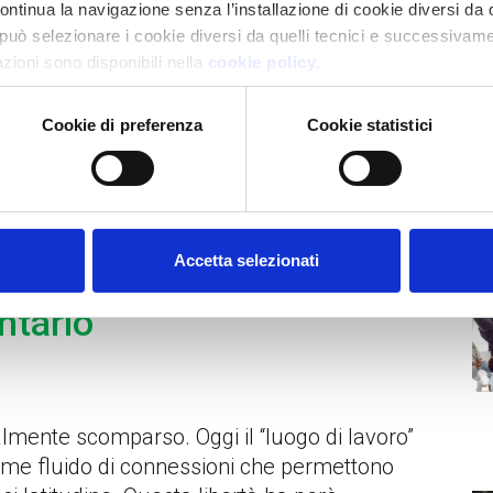
continua la navigazione senza l’installazione di cookie diversi da 
può selezionare i cookie diversi da quelli tecnici e successivame
mazioni sono disponibili nella
cookie policy
.
Cookie di preferenza
Cookie statistici
La
anagement: cos’è e 5
Accetta selezionati
ntarlo
ialmente scomparso. Oggi il “luogo di lavoro”
sieme fluido di connessioni che permettono