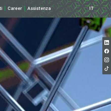
ti
Career
Assistenza
IT
ews
tampa
cazioni ISO