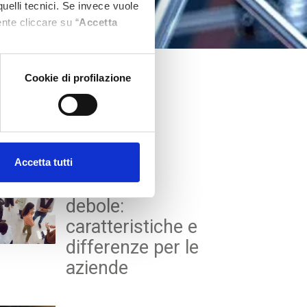
quelli tecnici. Se invece vuole
nte cliccare su “
Accetta
Cookie di profilazione
st Tech Insight
Accetta tutti
AI forte e
debole:
caratteristiche e
differenze per le
aziende