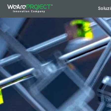
Soluzi
Ar
Hy
Cy
Di
Ap
Ma