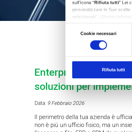
sull’icona “
Rifiuta tutti
” Lei 
personalizzare le Sue scelte 
selezionati
”. Ulteriori infor
Selezione
Cookie necessari
del
consenso
Enterprise Mobility M
Rifiuta tutti
soluzioni per impleme
Data:
9 Febbraio 2026
Il perimetro della tua azienda è uffic
non è più un ufficio fisico, ma un in