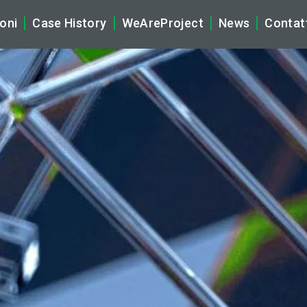
oni
Case History
WeAreProject
News
Contat
tificial Intelligence
La Nostra Storia
Company N
brid Multicloud & Networking
Ecosistema WeAreProject
Tech News
ber Security
Vision, Mission & Core Values
Rassegna S
gital Workplace & Audio Video Solutions (AV)
Partnership
plication & Data
Sostenibilità
naged Services
Compliance, Privacy e Certifi