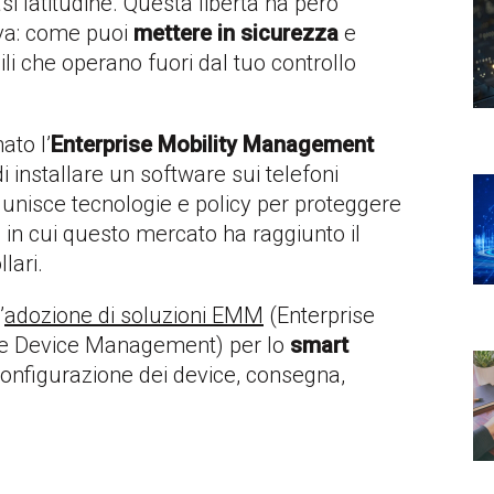
si latitudine. Questa libertà ha però
iva: come puoi
mettere in sicurezza
e
ili che operano fuori dal tuo controllo
ato l’
Enterprise Mobility Management
i installare un software sui telefoni
 unisce tecnologie e policy per proteggere
in cui questo mercato ha raggiunto il
lari.
’
adozione di soluzioni EMM
(Enterprise
e Device Management) per lo
smart
configurazione dei device, consegna,