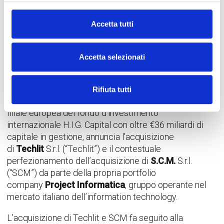
di Techlit e SCM da parte del gruppo
Project Informatica
Accetta tutti
L’investimento consentirà di ampliare l’offerta
commerciale del gruppo consolidando il
Accetta selezionati
posizionamento nei sistemi di comunicazione
digitale
Rifiuta tutti
Milano, 25 maggio 2021
–
H.I.G. Europe
(“H.I.G.”),
filiale europea del fondo d’investimento
internazionale H.I.G. Capital con oltre €36 miliardi di
capitale in gestione, annuncia l’acquisizione
di
Techlit
S.r.l. (“Techlit”) e il contestuale
perfezionamento dell’acquisizione di
S.C.M.
S.r.l.
(“SCM”) da parte della propria portfolio
company
Project Informatica
, gruppo operante nel
mercato italiano dell’information technology.
L’acquisizione di Techlit e SCM fa seguito alla