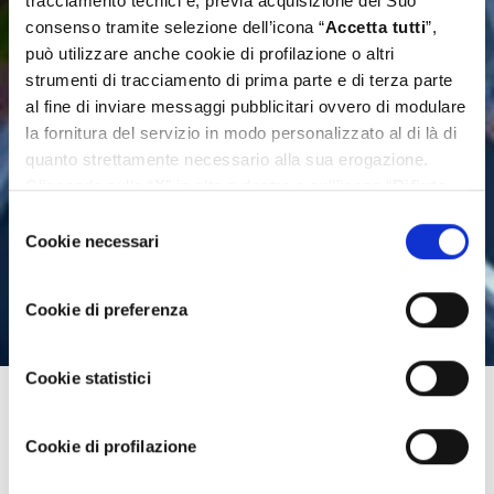
tracciamento tecnici e, previa acquisizione del Suo
consenso tramite selezione dell’icona “
Accetta tutti
”,
può utilizzare anche cookie di profilazione o altri
strumenti di tracciamento di prima parte e di terza parte
al fine di inviare messaggi pubblicitari ovvero di modulare
la fornitura del servizio in modo personalizzato al di là di
quanto strettamente necessario alla sua erogazione.
Cliccando sulla “
X
” in alto a destra o sull’icona “
Rifiuta
tutti
” Lei continua la navigazione senza l’installazione di
Selezione
cookie diversi da quelli tecnici. Se invece vuole
Cookie necessari
del
personalizzare le Sue scelte può selezionare i cookie
consenso
diversi da quelli tecnici e successivamente cliccare su
Cookie di preferenza
“
Accetta selezionati
”. Ulteriori informazioni sono
disponibili nella
cookie policy
.
Cookie statistici
Cookie di profilazione
H.I.G. Capital annuncia l’acquisizione