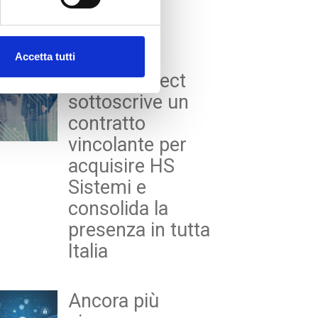
st Release
Accetta tutti
WeAreProject
sottoscrive un
contratto
vincolante per
acquisire HS
Sistemi e
consolida la
presenza in tutta
Italia
Ancora più