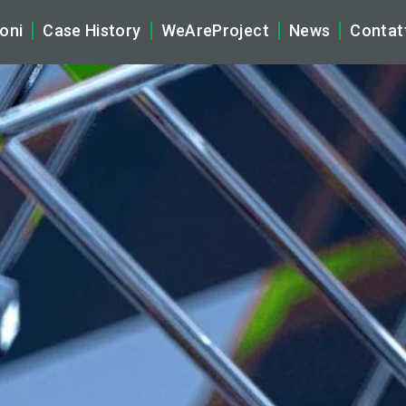
oni
Case History
WeAreProject
News
Contat
tificial Intelligence
La Nostra Storia
Company N
brid Multicloud & Networking
Ecosistema WeAreProject
Tech News
ber Security
Vision, Mission & Core Values
Rassegna S
gital Workplace & Audio Video Solutions (AV)
Partnership
plication & Data
Sostenibilità
naged Services
Compliance, Privacy e Certifi