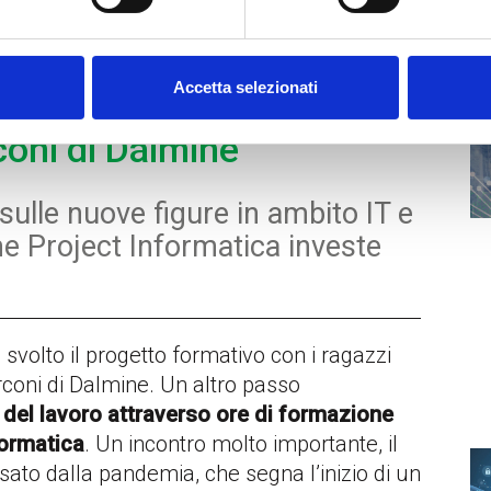
La
roject incontra gli
Accetta selezionati
coni di Dalmine
ulle nuove figure in ambito IT e
me Project Informatica investe
 svolto il progetto formativo con i ragazzi
arconi di Dalmine. Un altro passo
 del lavoro attraverso ore di formazione
formatica
. Un incontro molto importante, il
sato dalla pandemia, che segna l’inizio di un