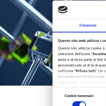
Consenso
Questo sito web utilizza i c
Questo sito utilizza cookie o
selezione dell’icona “
Accetta 
parte e di terza parte al fine
personalizzato al di là di qu
sull’icona “
Rifiuta tutti
” Lei 
personalizzare le Sue scelte 
selezionati
”. Ulteriori infor
Selezione
Cookie necessari
del
consenso