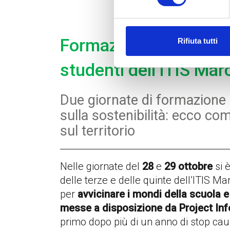
Formazione Digitale: P
Rifiuta tutti
studenti dell’ITIS Mar
Due giornate di formazione s
sulla sostenibilità: ecco co
sul territorio
Nelle giornate del
28
e
29 ottobre
si è
delle terze e delle quinte dell’ITIS M
per
avvicinare i mondi della scuola e
messe a disposizione da Project In
primo dopo più di un anno di stop cau