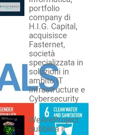
portfolio
company di
H.I.G. Capital,
acquisisce
Fasternet,
società
specializzata in
soluzioni in
ambito IT
Infrastructure e
Cybersecurity
WeAreProject
pubblica il