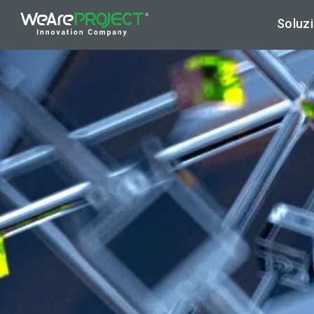
Soluzi
Ar
Hy
Cy
Di
Ap
Ma