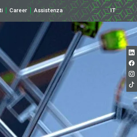
ti
Career
Assistenza
IT
ews
tampa
cazioni ISO