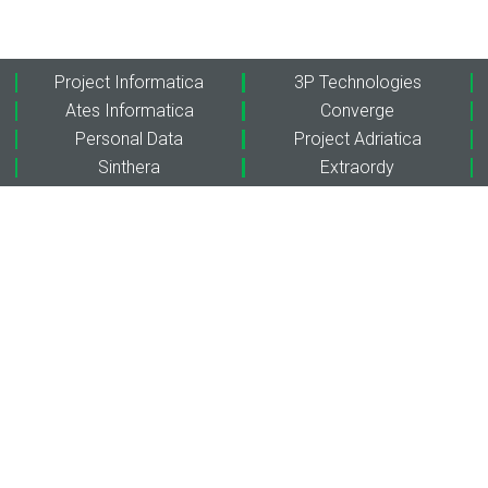
Project Informatica
3P Technologies
Ates Informatica
Converge
Personal Data
Project Adriatica
Sinthera
Extraordy
WeAreProject
Soluzioni
Chi siamo
Cyber Security