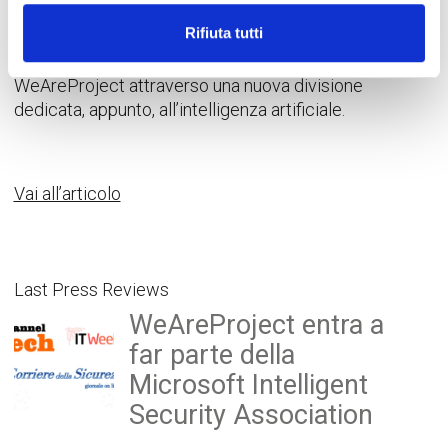
nascendo nuove offerte di servizi, come quella
Rifiuta tutti
appena lanciata da Capgemini in tandem con
Microsoft, o come le proposte che porterà avanti
WeAreProject attraverso una nuova divisione
dedicata, appunto, all’intelligenza artificiale.
Vai all’articolo
Last Press Reviews
WeAreProject entra a
far parte della
Microsoft Intelligent
Security Association