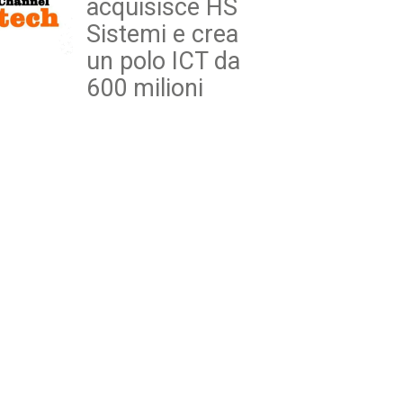
acquisisce HS
Sistemi e crea
un polo ICT da
600 milioni
Project Adriatica
|
Sinthera
|
Extraordy
ews
Altre
informazioni