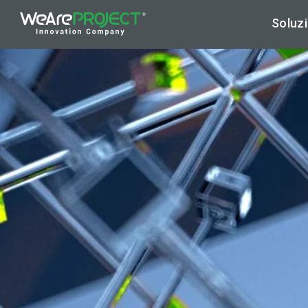
Soluzi
Ar
Hy
Cy
Di
Ap
Ma