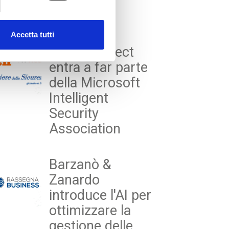
st Press Reviews
Accetta tutti
WeAreProject
entra a far parte
della Microsoft
Intelligent
Security
Association
Barzanò &
Zanardo
introduce l'AI per
ottimizzare la
gestione delle