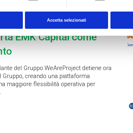
La
ato il closing
Accetta selezionati
orta EMK Capital come
nto
ollante del Gruppo WeAreProject detiene ora
 del Gruppo, creando una piattaforma
 maggiore flessibilità operativa per
.