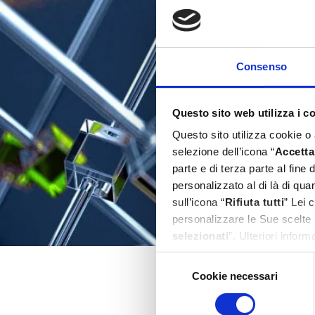
Consenso
Questo sito web utilizza i c
Questo sito utilizza cookie o
selezione dell’icona “
Accetta 
parte e di terza parte al fine
personalizzato al di là di qu
sull’icona “
Rifiuta tutti
” Lei 
personalizzare le Sue scelte 
selezionati
”. Ulteriori infor
Selezione
Cookie necessari
del
consenso