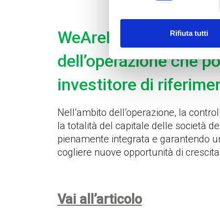
WeAreProject: complet
Rifiuta tutti
dell’operazione che p
investitore di riferime
Nell’ambito dell’operazione, la contr
la totalità del capitale delle società
pienamente integrata e garantendo una
cogliere nuove opportunità di crescita
Vai all’articolo