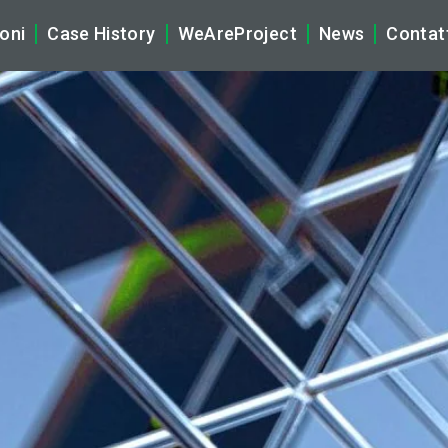
oni
Case History
WeAreProject
News
Contat
tificial Intelligence
La Nostra Storia
Company N
brid Multicloud & Networking
Ecosistema WeAreProject
Tech News
ber Security
Vision, Mission & Core Values
Rassegna S
gital Workplace & Audio Video Solutions (AV)
Partnership
plication & Data
Sostenibilità
naged Services
Compliance, Privacy e Certifi