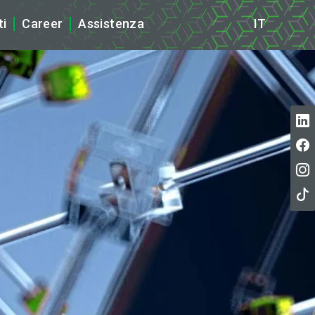
ti
Career
Assistenza
IT
ews
tampa
cazioni ISO