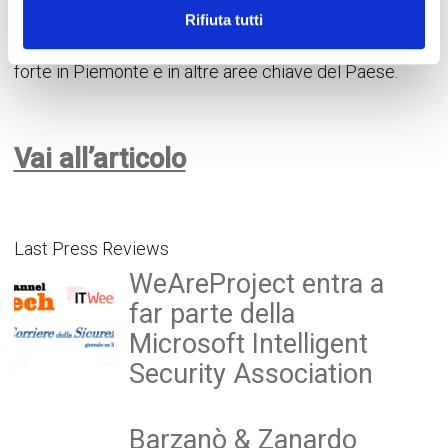
Rifiuta tutti
nazionale
.
L’operazione rafforza WeAreProject e
consolida la presenza nazionale con un presidio più
forte in Piemonte e in altre aree chiave del Paese.
Vai all’articolo
Last Press Reviews
WeAreProject entra a
far parte della
Microsoft Intelligent
Security Association
Barzanò & Zanardo