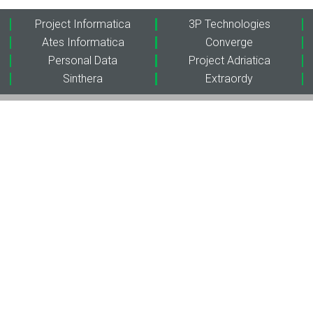
Project Informatica
3P Technologies
Ates Informatica
Converge
Personal Data
Project Adriatica
Sinthera
Extraordy
WeAreProject
Soluzioni
Chi siamo
Cyber Security
Hybrid Multicloud &
Storia
Networking
Ecosistema