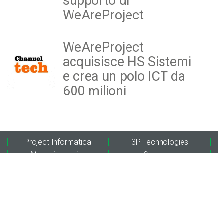
supporto di
WeAreProject
WeAreProject
acquisisce HS Sistemi
e crea un polo ICT da
600 milioni
Project Informatica
3P Technologies
Ates Informatica
Converge
Personal Data
Project Adriatica
Sinthera
Extraordy