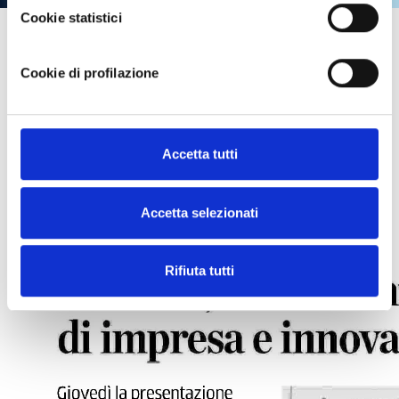
Cookie statistici
Cookie di profilazione
Ghisleni, un racconto di impresa e
innovazioni
Accetta tutti
Giovedì 8 Maggio la presentazione di
«Inseguendo il
domani»
, libro sulla storia di Project Informatica di
Stezzano.
Accetta selezionati
Rifiuta tutti