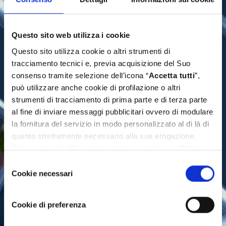
Questo sito web utilizza i cookie
Questo sito utilizza cookie o altri strumenti di
tracciamento tecnici e, previa acquisizione del Suo
consenso tramite selezione dell’icona “
Accetta tutti
”,
può utilizzare anche cookie di profilazione o altri
strumenti di tracciamento di prima parte e di terza parte
al fine di inviare messaggi pubblicitari ovvero di modulare
la fornitura del servizio in modo personalizzato al di là di
quanto strettamente necessario alla sua erogazione.
Cliccando sulla “
X
” in alto a destra o sull’icona “
Rifiuta
tutti
” Lei continua la navigazione senza l’installazione di
Selezione
cookie diversi da quelli tecnici. Se invece vuole
Cookie necessari
del
personalizzare le Sue scelte può selezionare i cookie
consenso
diversi da quelli tecnici e successivamente cliccare su
Cookie di preferenza
“
Accetta selezionati
”. Ulteriori informazioni sono
disponibili nella
cookie policy
.