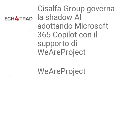
Cisalfa Group governa
la shadow AI
adottando Microsoft
365 Copilot con il
supporto di
WeAreProject
WeAreProject
acquisisce HS Sistemi
e crea un polo ICT da
600 milioni
Project Informatica
3P Technologies