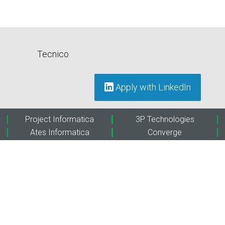
Tecnico
Apply with LinkedIn
Project Informatica
3P Technologies
Ates Informatica
Converge
Personal Data
Project Adriatica
Sinthera
Extraordy