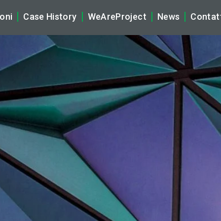
oni
Case History
WeAreProject
News
Contat
tificial Intelligence
La Nostra Storia
Company N
brid Multicloud & Networking
Ecosistema WeAreProject
Tech News
ber Security
Vision, Mission & Core Values
Rassegna S
gital Workplace & Audio Video Solutions (AV)
Partnership
plication & Data
Sostenibilità
naged Services
Compliance, Privacy e Certifi