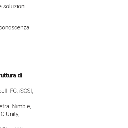
e soluzioni
a conoscenza
ruttura di
olli FC, iSCSI,
etra, Nimble,
C Unity,