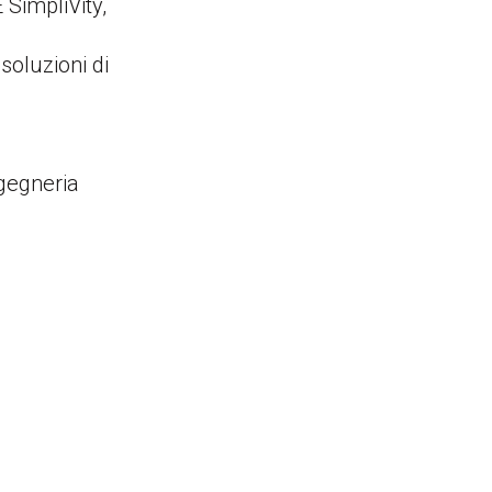
SimpliVity,
oluzioni di
ngegneria