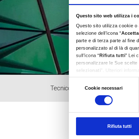
Questo sito web utilizza i c
Questo sito utilizza cookie o
selezione dell’icona “
Accetta 
parte e di terza parte al fine
personalizzato al di là di qu
sull’icona “
Rifiuta tutti
” Lei 
personalizzare le Sue scelte 
selezionati
”. Ulteriori infor
Selezione
Tecnico
Cookie necessari
del
consenso
Rifiuta tutti