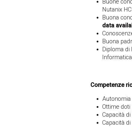
Buone con
Nutanix HCI
Buona conos
data availab
Conoscenze
Buona padro
Diploma di 
Informatica
Competenze ric
Autonomia n
Ottime doti
Capacità di
Capacità di