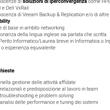
oscenze di
soluzioni di iperconvergenza
come HPE 
 e Dell VxRail
cenza di Veeam Backup & Replication e/o di altre s
ility
 di base in ambito networking
nanza della lingua inglese sia parlata che scritta
Perito Informatico/Laurea breve in Informatica o I
 o esperienza equivalente
hieste
ella gestione delle attività affidate
 relazionali e predisposizione al lavoro in team
 troubleshooting e problem solving
 analisi delle performance e tuning dei sistemi