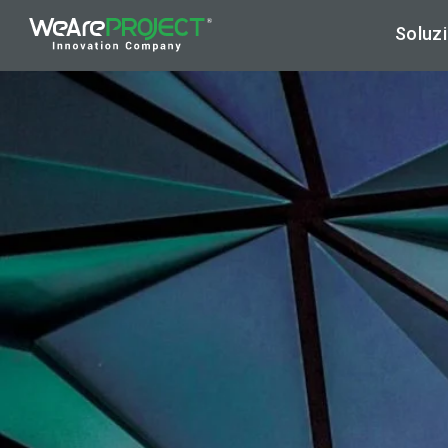
Soluzi
Ar
Hy
Cy
Di
Ap
Ma