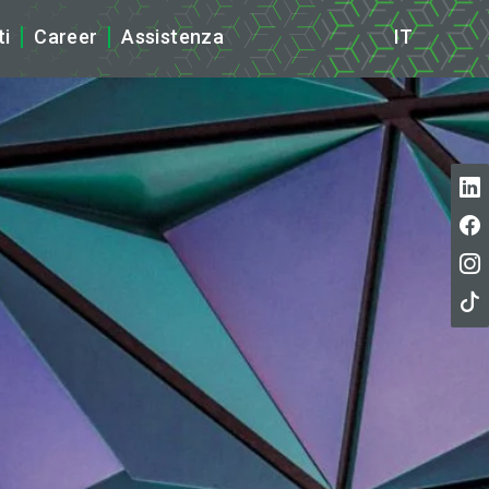
ti
Career
Assistenza
IT
ews
tampa
cazioni ISO