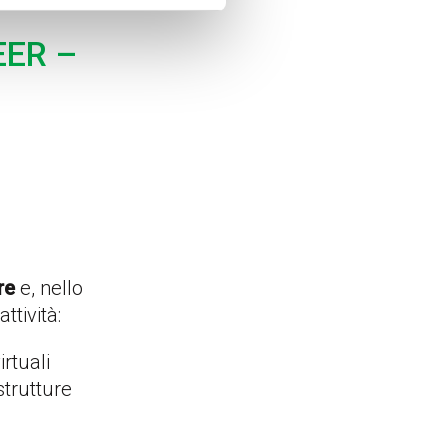
EER –
re
e, nello
ttività:
irtuali
strutture