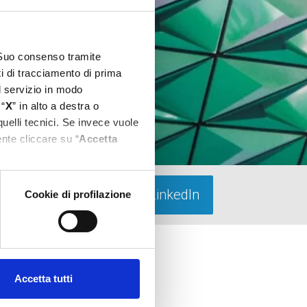
l Suo consenso tramite
ti di tracciamento di prima
el servizio in modo
 “
X
” in alto a destra o
quelli tecnici. Se invece vuole
nte cliccare su “
Accetta
Apply with LinkedIn
Cookie di profilazione
Accetta tutti