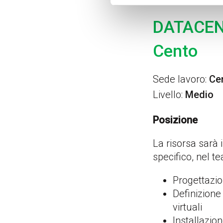
DATACEN
Cento
Sede lavoro:
Ce
Livello:
Medio
Posizione
La risorsa sarà i
specifico, nel t
Progettazion
Definizione 
virtuali
Installazio