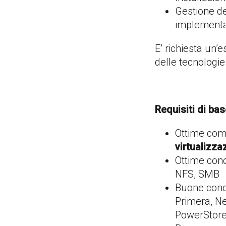
Gestione de
implementat
E’ richiesta un
delle tecnologie 
Requisiti di ba
Ottime comp
virtualizza
Ottime con
NFS, SMB
Buone cono
Primera, Ne
PowerStore