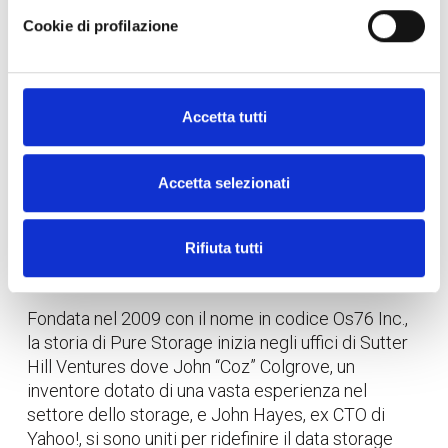
Cookie di profilazione
Everpure, precedentemente
Purestorage
Accetta tutti
Everpure, precedentemente Pure Storage®, è un
fornitore leader di block, file e object storage all-
flash di livello enterprise. Pure si affida alla Modern
Accetta selezionati
Data Experience™, consentendoti di fare
affidamento su soluzioni innovative e cloud-ready e
Rifiuta tutti
di usufruire della migliore esperienza della
tecnologia per trasformare i dati in risultati efficaci.
Fondata nel 2009 con il nome in codice Os76 Inc.,
la storia di Pure Storage inizia negli uffici di Sutter
Hill Ventures dove John “Coz” Colgrove, un
inventore dotato di una vasta esperienza nel
settore dello storage, e John Hayes, ex CTO di
Yahoo!, si sono uniti per ridefinire il data storage