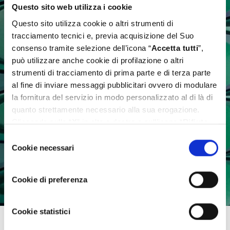
Questo sito web utilizza i cookie
Questo sito utilizza cookie o altri strumenti di
tracciamento tecnici e, previa acquisizione del Suo
consenso tramite selezione dell’icona “
Accetta tutti
”,
può utilizzare anche cookie di profilazione o altri
strumenti di tracciamento di prima parte e di terza parte
al fine di inviare messaggi pubblicitari ovvero di modulare
la fornitura del servizio in modo personalizzato al di là di
quanto strettamente necessario alla sua erogazione.
Cliccando sulla “
X
” in alto a destra o sull’icona “
Rifiuta
tutti
” Lei continua la navigazione senza l’installazione di
Selezione
cookie diversi da quelli tecnici. Se invece vuole
Cookie necessari
del
personalizzare le Sue scelte può selezionare i cookie
consenso
diversi da quelli tecnici e successivamente cliccare su
Cookie di preferenza
“
Accetta selezionati
”. Ulteriori informazioni sono
disponibili nella
cookie policy
.
Cookie statistici