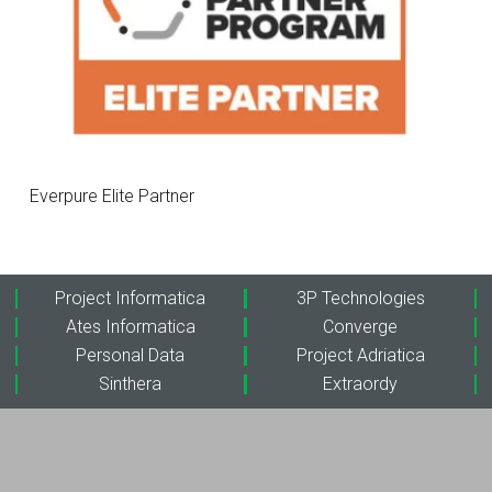
Everpure Elite Partner
Project Informatica
3P Technologies
Ates Informatica
Converge
Personal Data
Project Adriatica
Sinthera
Extraordy