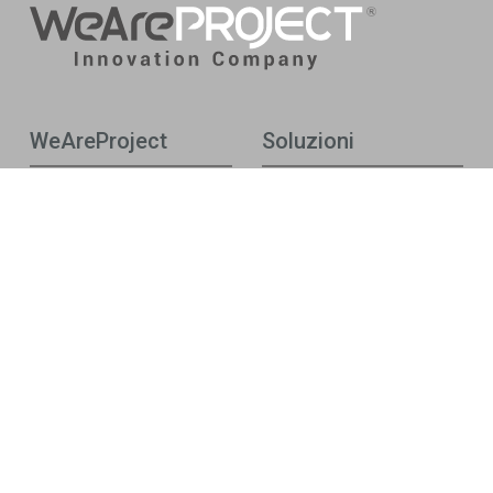
WeAreProject
Soluzioni
Chi siamo
Cyber Security
Hybrid Multicloud &
Storia
Networking
Ecosistema
Application & Data
WeAreProject
Digital Workplace & Audio
Sostenibilità
Video Solutions (AV)
Managed Services
Artificial Intelligence
News
Altre informazioni