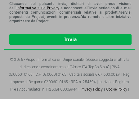
Cliccando sul pulsante invia, dichiari di aver preso visione
informativa sulla Privacy
dell’
e acconsenti all’invio periodico di e-mail
contenenti comunicazioni commerciali relative ai prodotti/servizi
proposti da Project, eventi in presenza/da remoto e altre iniziative
organizzate da Project.
Invia
© 2026 - Project Informatica srl Unipersonale | Società soggetta all’attività
di direzione e coordinamento di “Vertex ITA TopCo S.p.A” | P.IVA
02006010165 | C.F. 02006010165 | Capitale sociale € 67.600,00 i.v. | Reg.
Imprese di Bergamo 02006010165 - REA n. 254594 | Iscrizione Registro
Pile e Accumulatori n. IT2308P00008944 |
Privacy Policy
e
Cookie Policy
|