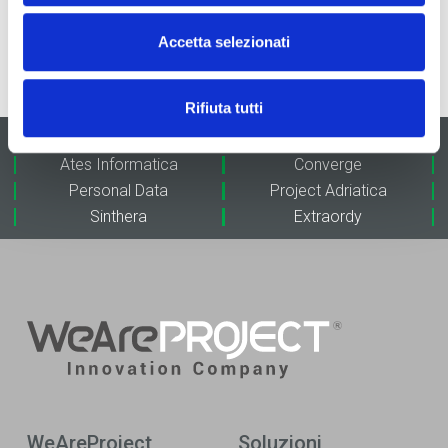
Accetta selezionati
Rifiuta tutti
Project Informatica
3P Technologies
Ates Informatica
Converge
Personal Data
Project Adriatica
Sinthera
Extraordy
WeAreProject
Soluzioni