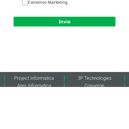
Consenso Marketing
Invia
Project Informatica
3P Technologies
Ates Informatica
Converge
Personal Data
Project Adriatica
Sinthera
Extraordy