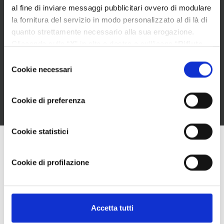
al fine di inviare messaggi pubblicitari ovvero di modulare
la fornitura del servizio in modo personalizzato al di là di
quanto strettamente necessario alla sua erogazione.
Cliccando sulla “
X
” in alto a destra o sull’icona “
Rifiuta
tutti
” Lei continua la navigazione senza l’installazione di
Selezione
cookie diversi da quelli tecnici. Se invece vuole
Cookie necessari
del
personalizzare le Sue scelte può selezionare i cookie
consenso
diversi da quelli tecnici e successivamente cliccare su
Cookie di preferenza
“
Accetta selezionati
”. Ulteriori informazioni sono
disponibili nella
cookie policy
.
Cookie statistici
Cookie di profilazione
Microsoft Solution
Assessment by
WeAreProject
Accetta tutti