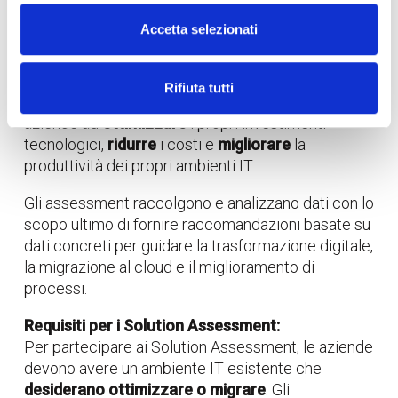
Accetta selezionati
WeAreProject
propone un
Solution Assessment,
Rifiuta tutti
ovvero un servizio di valutazione per aiutare le
aziende ad
ottimizzare
i propri investimenti
tecnologici,
ridurre
i costi e
migliorare
la
produttività dei propri ambienti IT.
Gli assessment raccolgono e analizzano dati con lo
scopo ultimo di fornire raccomandazioni basate su
dati concreti per guidare la trasformazione digitale,
la migrazione al cloud e il miglioramento di
processi.
Requisiti per i Solution Assessment:
Per partecipare ai Solution Assessment, le aziende
devono avere un ambiente IT esistente che
desiderano ottimizzare o migrare
. Gli