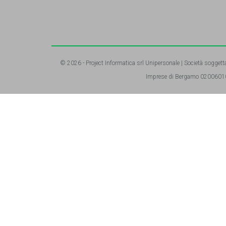
© 2026 - Project Informatica srl Unipersonale | Società soggetta
Imprese di Bergamo 020060101