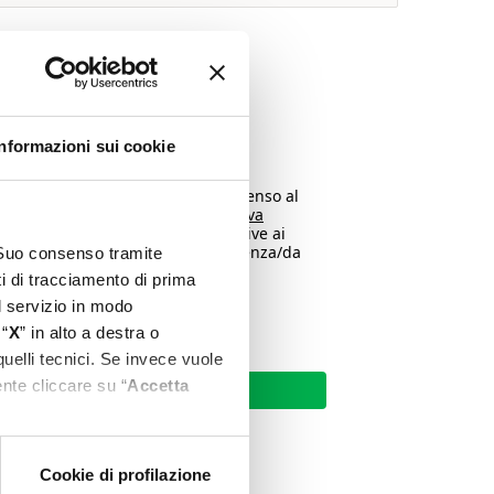
a, dichiari di aver preso
la privacy
.
Informazioni sui cookie
nsenso marketing, esprimo il consenso al
 la finalità B) di cui all’
informativa
di comunicazioni commerciali relative ai
da Project, oppure a eventi in presenza/da
l Suo consenso tramite
 Project.
ti di tracciamento di prima
el servizio in modo
 “
X
” in alto a destra o
quelli tecnici. Se invece vuole
nte cliccare su “
Accetta
Invia
Cookie di profilazione