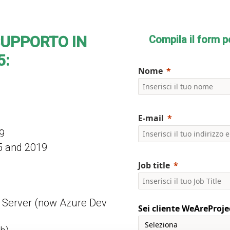
SUPPORTO IN
Compila il form p
5:
Nome
E-mail
9
5 and 2019
Job title
 Server (now Azure Dev
Sei cliente WeAreProje