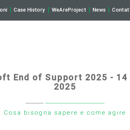
oni
Case History
WeAreProject
News
Contat
tificial Intelligence
La Nostra Storia
Company N
brid Multicloud & Networking
Ecosistema WeAreProject
Tech News
ber Security
Vision, Mission & Core Values
Rassegna S
ft End of Support 2025 - 14
gital Workplace & Audio Video Solutions (AV)
2025
Partnership
plication & Data
Sostenibilità
Cosa bisogna sapere e come agire
naged Services
Compliance, Privacy e Certifi