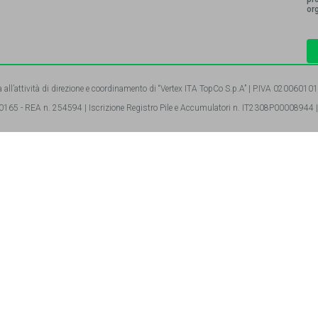
or
 all’attività di direzione e coordinamento di “Vertex ITA TopCo S.p.A” | P.IVA 02006010
65 - REA n. 254594 | Iscrizione Registro Pile e Accumulatori n. IT2308P00008944 