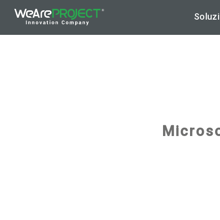
Soluzi
Ar
Hy
Cy
Microso
Di
Ap
Ma