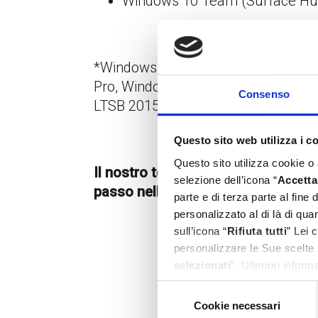
Windows 10 Team (Surface Hu
*Windows 10 Enterprise & Educati
Pro, Windows 10 IoT Enterprise, Wi
Consenso
LTSB 2015, Windows 10 Team (Sur
Questo sito web utilizza i c
Questo sito utilizza cookie o
Il nostro team è pronto ad accom
selezione dell’icona “
Accetta 
passo nell’aggiornamento dei tuoi 
parte e di terza parte al fine
personalizzato al di là di qu
sull’icona “
Rifiuta tutti
” Lei 
personalizzare le Sue scelte 
selezionati
”. Ulteriori infor
Selezione
Cookie necessari
del