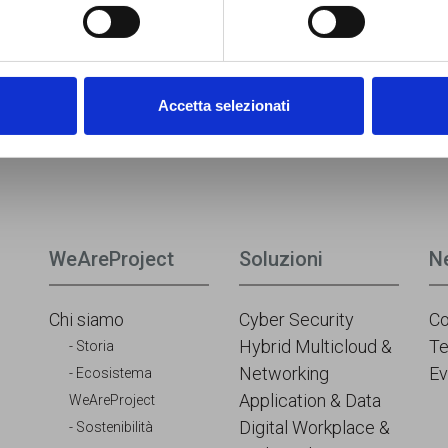
Accetta selezionati
Ates Informatica
|
Converge
|
Personal Data
|
WeAreProject
Soluzioni
N
Chi siamo
Cyber Security
C
Hybrid Multicloud &
T
Storia
Networking
Ev
Ecosistema
Application & Data
WeAreProject
Digital Workplace &
Sostenibilità