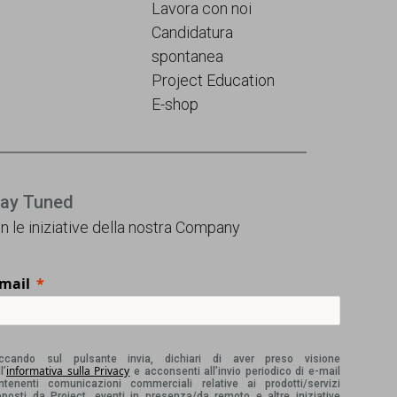
Lavora con noi
Candidatura
spontanea
Project Education
E-shop
tay Tuned
n le iniziative della nostra Company
-mail
iccando sul pulsante invia, dichiari di aver preso visione
informativa sulla Privacy
l’
e acconsenti all’invio periodico di e-mail
ntenenti comunicazioni commerciali relative ai prodotti/servizi
oposti da Project, eventi in presenza/da remoto e altre iniziative