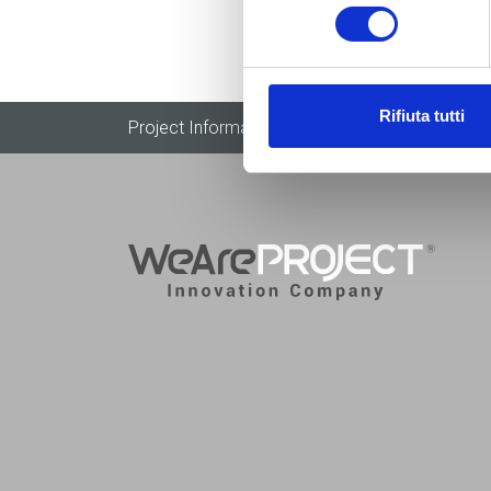
consenso
Rifiuta tutti
Project Informatica
|
3P Technologies
|