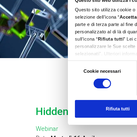
Questo sito web utilizza i c
Questo sito utilizza cookie o
selezione dell’icona “
Accetta 
parte e di terza parte al fine
personalizzato al di là di qu
sull’icona “
Rifiuta tutti
” Lei 
personalizzare le Sue scelte 
selezionati
”. Ulteriori infor
Selezione
Cookie necessari
del
consenso
Hidden Security Solut
Rifiuta tutti
Webinar