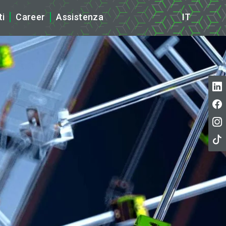
ti
Career
Assistenza
IT
ews
tampa
cazioni ISO