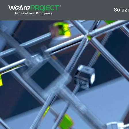
Soluzi
Ar
Hy
Cy
Di
Ap
Ma