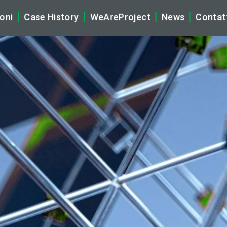
oni
Case History
WeAreProject
News
Contat
tificial Intelligence
La Nostra Storia
Company N
brid Multicloud & Networking
Ecosistema WeAreProject
Tech News
ber Security
Vision, Mission & Core Values
Rassegna S
gital Workplace & Audio Video Solutions (AV)
Partnership
plication & Data
Sostenibilità
naged Services
Compliance, Privacy e Certifi