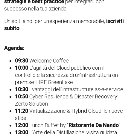
strategie e best practice
per integrarli con
successo nella tua azienda.
Unisciti a noi per un’esperienza memorabile,
iscriviti
subito
!
Agenda:
09:30
Welcome Coffee
10:00
L’agilità del Cloud pubblico con il
controllo e la sicurezza di un’infrastruttura on-
premise: HPE GreenLake
10:30
I vantaggi dell’infrastructure as-a-service
10:50
Cyber Resilience & Disaster Recovery:
Zerto Solution
11:20
Virtualizzazione & Hybrid Cloud: le nuove
sfide
12:00
Lunch Buffet by “
Ristorante Da Nando
“
13:00
L’Arte della Distillazione: visita guidata