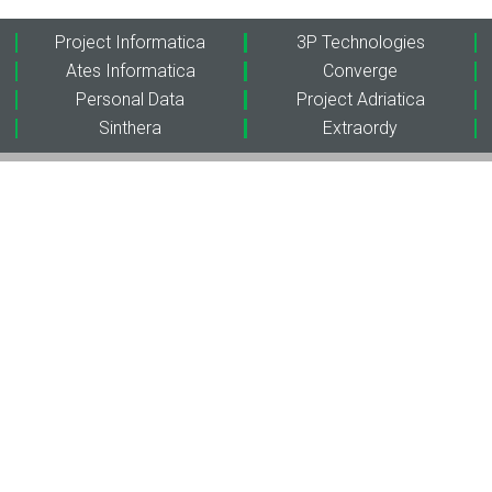
Project Informatica
3P Technologies
Ates Informatica
Converge
Personal Data
Project Adriatica
Sinthera
Extraordy
WeAreProject
Soluzioni
Chi siamo
Cyber Security
Hybrid Multicloud &
Storia
Networking
Ecosistema