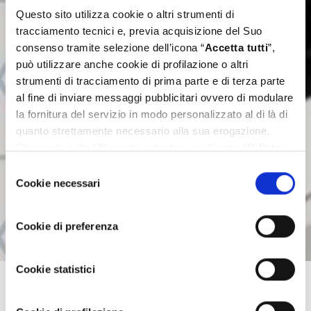
Questo sito utilizza cookie o altri strumenti di
tracciamento tecnici e, previa acquisizione del Suo
consenso tramite selezione dell’icona “
Accetta tutti
”,
può utilizzare anche cookie di profilazione o altri
strumenti di tracciamento di prima parte e di terza parte
al fine di inviare messaggi pubblicitari ovvero di modulare
la fornitura del servizio in modo personalizzato al di là di
quanto strettamente necessario alla sua erogazione.
Cliccando sulla “
X
” in alto a destra o sull’icona “
Rifiuta
tutti
” Lei continua la navigazione senza l’installazione di
Selezione
cookie diversi da quelli tecnici. Se invece vuole
Cookie necessari
del
personalizzare le Sue scelte può selezionare i cookie
consenso
diversi da quelli tecnici e successivamente cliccare su
Cookie di preferenza
“
Accetta selezionati
”. Ulteriori informazioni sono
disponibili nella
cookie policy
.
Cookie statistici