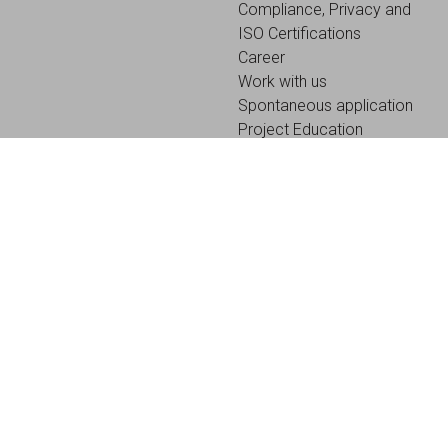
Compliance, Privacy and
ISO Certifications
Career
Work with us
Spontaneous application
Project Education
Contact us
Our Address
Our Policy
HQ Via Cattaneo 6,
Read our
24040 Stezzano (BG)
privacy policy
Tel. 035.2050301
here
Read more »
Stay Tuned
with the initiatives of our Company