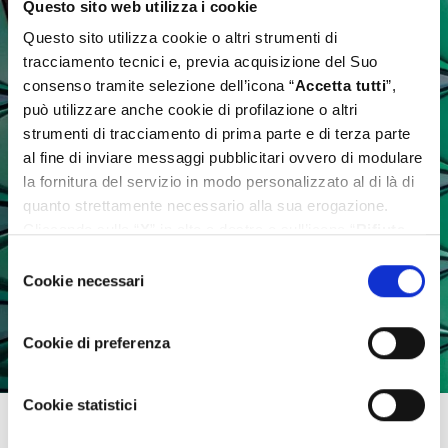
Questo sito web utilizza i cookie
Questo sito utilizza cookie o altri strumenti di
tracciamento tecnici e, previa acquisizione del Suo
consenso tramite selezione dell’icona “
Accetta tutti
”,
può utilizzare anche cookie di profilazione o altri
strumenti di tracciamento di prima parte e di terza parte
al fine di inviare messaggi pubblicitari ovvero di modulare
la fornitura del servizio in modo personalizzato al di là di
quanto strettamente necessario alla sua erogazione.
Cliccando sulla “
X
” in alto a destra o sull’icona “
Rifiuta
tutti
” Lei continua la navigazione senza l’installazione di
Selezione
cookie diversi da quelli tecnici. Se invece vuole
Cookie necessari
del
personalizzare le Sue scelte può selezionare i cookie
consenso
diversi da quelli tecnici e successivamente cliccare su
Cookie di preferenza
“
Accetta selezionati
”. Ulteriori informazioni sono
disponibili nella
cookie policy
.
Cookie statistici