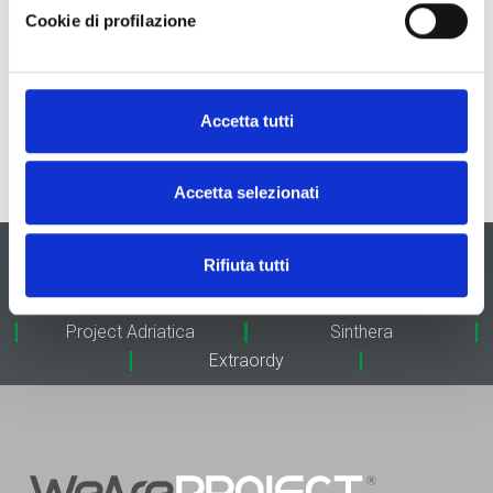
Cookie di profilazione
Supermicro
Accetta tutti
Accetta selezionati
Project Informatica
3P Technologies
Rifiuta tutti
Ates Informatica
Converge
Personal Data
Fasternet
Project Adriatica
Sinthera
Extraordy