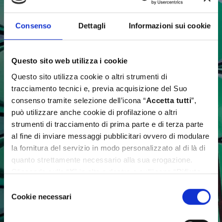
Consenso
Dettagli
Informazioni sui cookie
Questo sito web utilizza i cookie
Questo sito utilizza cookie o altri strumenti di
tracciamento tecnici e, previa acquisizione del Suo
consenso tramite selezione dell’icona “
Accetta tutti
”,
può utilizzare anche cookie di profilazione o altri
strumenti di tracciamento di prima parte e di terza parte
al fine di inviare messaggi pubblicitari ovvero di modulare
la fornitura del servizio in modo personalizzato al di là di
quanto strettamente necessario alla sua erogazione.
Cliccando sulla “
X
” in alto a destra o sull’icona “
Rifiuta
tutti
” Lei continua la navigazione senza l’installazione di
Selezione
cookie diversi da quelli tecnici. Se invece vuole
Cookie necessari
del
personalizzare le Sue scelte può selezionare i cookie
consenso
diversi da quelli tecnici e successivamente cliccare su