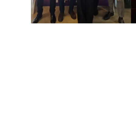
Project Informatica
|
3P Technologies
|
Extraordy