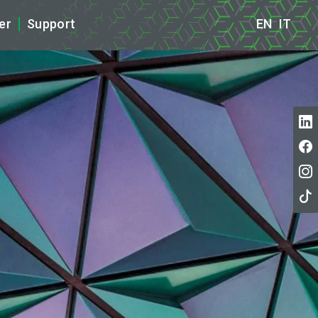
er
Support
EN
IT
)
ifications