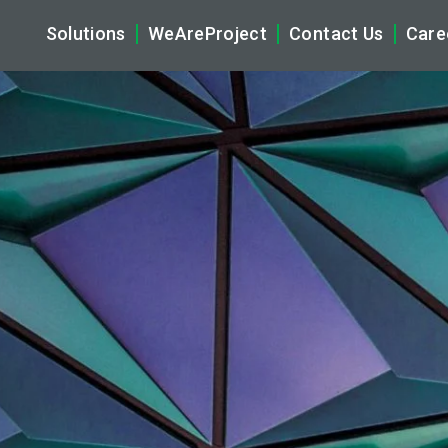
Solutions
WeAreProject
Contact Us
Care
Artificial Intelligence
Our Story
Hybrid Multicloud & Networking
The companies
Cyber Security
Vision, Mission & Core Values
Digital Workplace & Audio Video Solutions (AV
Partnership
Application & Data
Sustainability
Managed Services
Compliance, Privacy and ISO Cert