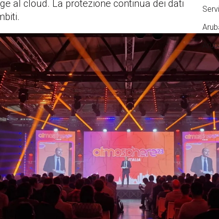
dge al cloud. La protezione continua dei dati
Serv
biti.
Arub
Arub