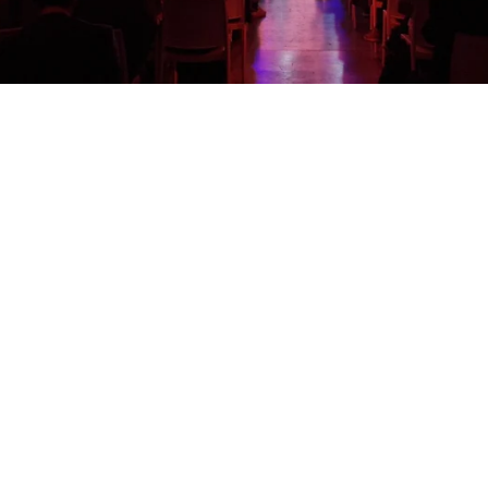
Ates Informatica
|
Converge
|
Personal Data
|
Fast