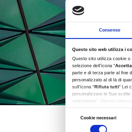
Consenso
Questo sito web utilizza i c
Questo sito utilizza cookie o
selezione dell’icona “
Accetta 
parte e di terza parte al fine
personalizzato al di là di qu
sull’icona “
Rifiuta tutti
” Lei 
personalizzare le Sue scelte 
selezionati
”. Ulteriori infor
Selezione
Cookie necessari
del
consenso