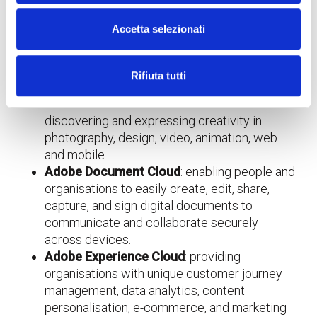
and graphics products, it helps users in their daily
work with the most advanced tools for producing
Accetta selezionati
digital documents.
Adobe’s leading solutions include:
Rifiuta tutti
Adobe Creative Cloud
: the essential suite for
discovering and expressing creativity in
photography, design, video, animation, web
and mobile.
Adobe Document Cloud
: enabling people and
organisations to easily create, edit, share,
capture, and sign digital documents to
communicate and collaborate securely
across devices.
Adobe Experience Cloud
: providing
organisations with unique customer journey
management, data analytics, content
personalisation, e-commerce, and marketing