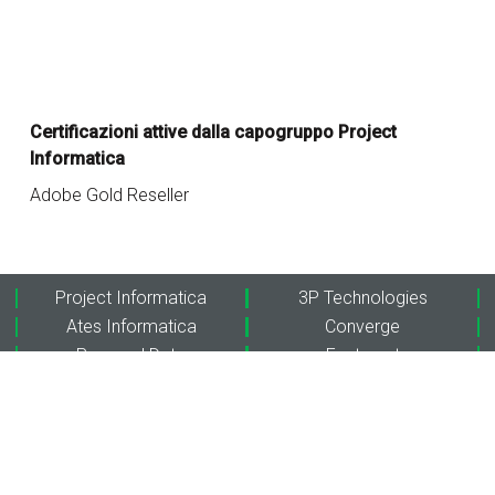
Certificazioni attive dalla capogruppo Project
Informatica
Adobe Gold Reseller
Project Informatica
3P Technologies
Ates Informatica
Converge
Personal Data
Fasternet
Project Adriatica
Sinthera
Extraordy