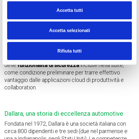
motore per correre in cloud
Accetta tutti
Per supportare iniziative ambiziose nel mondo del
Racing, dell’Automotive e dell’Aerospace, il
costruttore automotive
Dallara
si è rivolto a
Accetta selezionati
WeAreProject
per consolidare ed estendere
l’adozione della piattaforma
Microsoft365
.
Rifiuta tutti
Il progetto ha messo al centro l’implementazione
delle
funzionalità di sicurezza
incluse nella suite,
come condizione preliminare per trarre effettivo
vantaggio dalle applicazioni cloud di produttività e
collaboration.
Dallara, una storia di eccellenza automotive
Fondata nel 1972, Dallara è una società italiana con
circa 800 dipendenti e tre sedi (due nel parmense e
una a Indianapolis, negli Stati Uniti). Le competenze