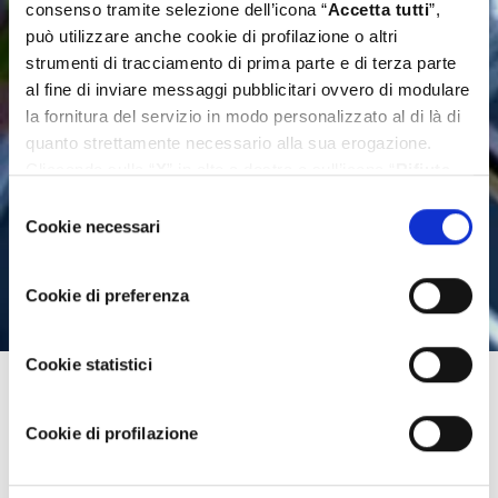
consenso tramite selezione dell’icona “
Accetta tutti
”,
può utilizzare anche cookie di profilazione o altri
strumenti di tracciamento di prima parte e di terza parte
al fine di inviare messaggi pubblicitari ovvero di modulare
la fornitura del servizio in modo personalizzato al di là di
quanto strettamente necessario alla sua erogazione.
Cliccando sulla “
X
” in alto a destra o sull’icona “
Rifiuta
tutti
” Lei continua la navigazione senza l’installazione di
Selezione
cookie diversi da quelli tecnici. Se invece vuole
Cookie necessari
del
personalizzare le Sue scelte può selezionare i cookie
consenso
diversi da quelli tecnici e successivamente cliccare su
Cookie di preferenza
“
Accetta selezionati
”. Ulteriori informazioni sono
disponibili nella
cookie policy
.
Cookie statistici
Cookie di profilazione
Sicurezza dei dispositivi, il vero