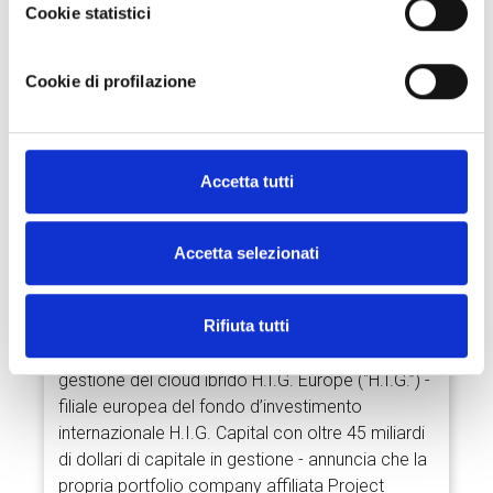
Cookie statistici
Cookie di profilazione
Project Informatica, portfolio company
affiliata di H.I.G. Capital, prosegue nella
crescita per acquisizioni con l’ingresso in
Extraordy
Accetta tutti
Data:
23 Dicembre 2021
Accetta selezionati
Con la sesta acquisizione dall’ingresso di H.I.G.
Rifiuta tutti
nel proprio capitale, Project Informatica
aggiunge così ulteriori competenze per la
gestione del cloud ibrido H.I.G. Europe (“H.I.G.”) -
filiale europea del fondo d’investimento
internazionale H.I.G. Capital con oltre 45 miliardi
di dollari di capitale in gestione - annuncia che la
propria portfolio company affiliata Project