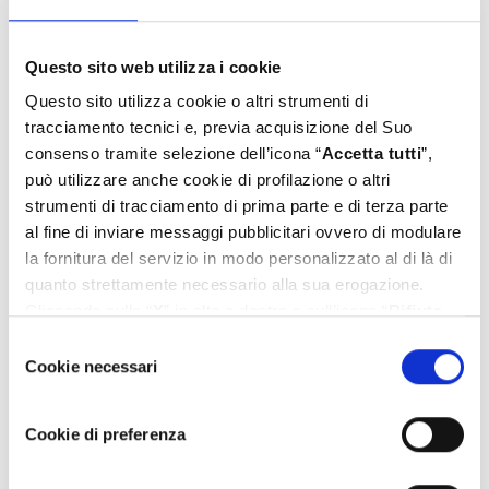
Questo sito web utilizza i cookie
Questo sito utilizza cookie o altri strumenti di
tracciamento tecnici e, previa acquisizione del Suo
consenso tramite selezione dell’icona “
Accetta tutti
”,
può utilizzare anche cookie di profilazione o altri
strumenti di tracciamento di prima parte e di terza parte
al fine di inviare messaggi pubblicitari ovvero di modulare
la fornitura del servizio in modo personalizzato al di là di
quanto strettamente necessario alla sua erogazione.
Cliccando sulla “
X
” in alto a destra o sull’icona “
Rifiuta
tutti
” Lei continua la navigazione senza l’installazione di
Selezione
cookie diversi da quelli tecnici. Se invece vuole
Cookie necessari
del
personalizzare le Sue scelte può selezionare i cookie
consenso
diversi da quelli tecnici e successivamente cliccare su
Cookie di preferenza
“
Accetta selezionati
”. Ulteriori informazioni sono
disponibili nella
cookie policy
.