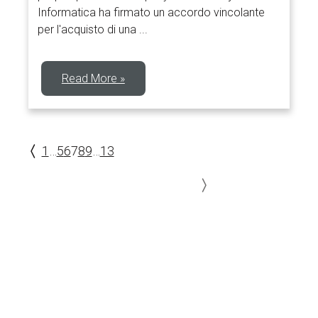
Informatica ha firmato un accordo vincolante
per l'acquisto di una ...
Read More »
1
…
5
6
7
8
9
…
13