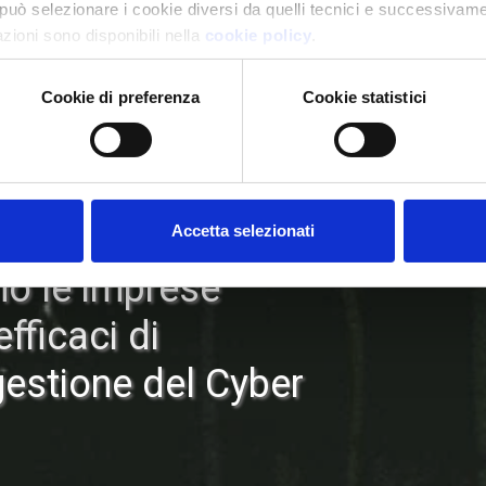
può selezionare i cookie diversi da quelli tecnici e successivame
mazioni sono disponibili nella
cookie policy
.
Cookie di preferenza
Cookie statistici
ity
Accetta selezionati
 le imprese
fficaci di
gestione del Cyber