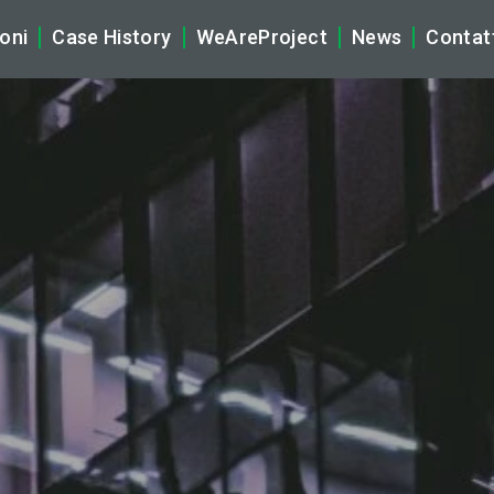
oni
Case History
WeAreProject
News
Contat
tificial Intelligence
La Nostra Storia
Company N
brid Multicloud & Networking
Ecosistema WeAreProject
Tech News
ber Security
Vision, Mission & Core Values
Rassegna S
gital Workplace & Audio Video Solutions (AV)
Partnership
plication & Data
Sostenibilità
naged Services
Compliance, Privacy e Certifi