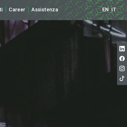
ti
Career
Assistenza
EN
IT
ews
tampa
cazioni ISO