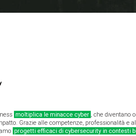
y
siness
moltiplica le minacce cyber
, che diventano 
impatto. Grazie alle competenze, professionalità e all
ziamo
progetti efficaci di cybersecurity in contesti 