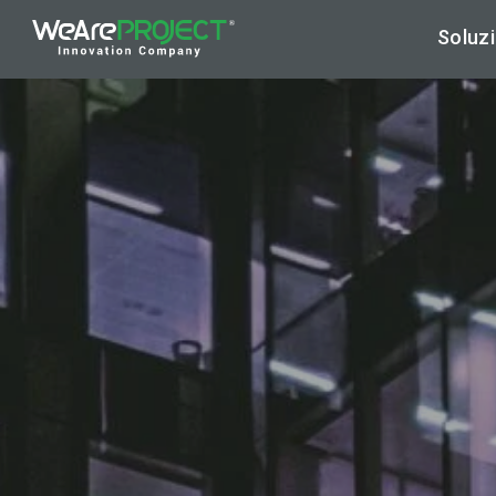
Soluzi
Ar
Hy
Cy
Di
Ap
Ma