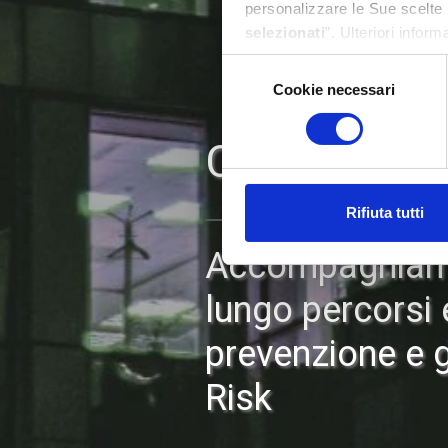
personalizzare le Sue scelte 
selezionati
”. Ulteriori infor
Selezione
Cookie necessari
del
consenso
Cyber Secur
Rifiuta tutti
Accompagniamo
lungo percorsi e
prevenzione e 
Risk